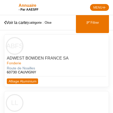
Skip
Annuaire
to
MENU
- Par AAESFF
content
Voir la carte
|
Filtrer
catégorie : Oise
ABFS
ADWEST BOWDEN FRANCE SA
Fonderie
Route de Noailles
60730 CAUVIGNY
Alliage Aluminium
LL