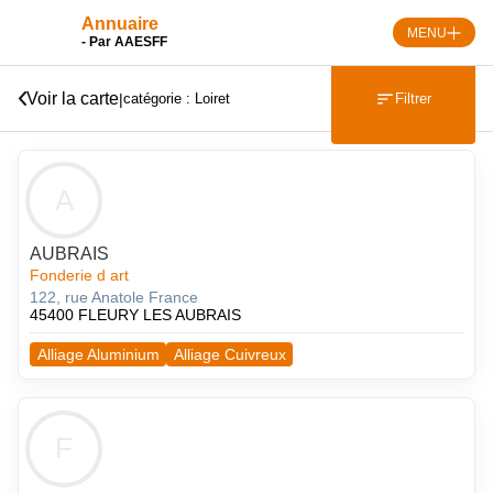
Skip
Annuaire
to
MENU
- Par AAESFF
content
Voir la carte
|
Filtrer
catégorie : Loiret
A
AUBRAIS
Fonderie d art
122, rue Anatole France
45400 FLEURY LES AUBRAIS
Alliage Aluminium
Alliage Cuivreux
F