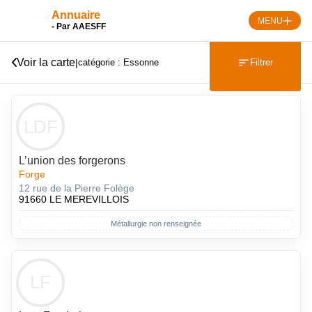
Skip
Annuaire
to
MENU
- Par AAESFF
content
Voir la carte
|
Filtrer
catégorie : Essonne
LDF
L’union des forgerons
Forge
12 rue de la Pierre Folège
91660 LE MEREVILLOIS
Métallurgie non renseignée
LF