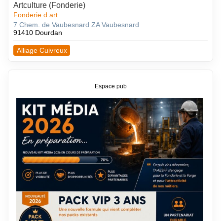
Artculture (Fonderie)
Fonderie d art
7 Chem. de Vaubesnard ZA Vaubesnard
91410 Dourdan
Alliage Cuivreux
Espace pub