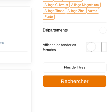
Alliage Cuivreux
Alliage Magnésium
Alliage Titane
Alliage Zinc
Autres
Fonte
Départements
erc
Afficher les fonderies
fermées
Filtres complémentaires
Plus de filtres
Procéder de mise en forme
Certifications
Moyens de noyautage