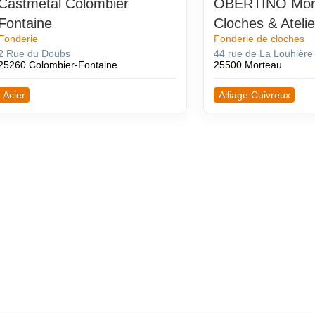
Castmetal Colombier
OBERTINO Mor
Fontaine
Cloches & Atelie
Fonderie
Fonderie de cloches
2 Rue du Doubs
44 rue de La Louhière
25260 Colombier-Fontaine
25500 Morteau
Acier
Alliage Cuivreux