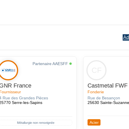
Ad
Partenaire AAESFF
CF
GNR France
Castmetal FWF
Fournisseur
Fonderie
4 Rue des Grandes Pièces
Rue de Besançon
25770 Serre-les-Sapins
25630 Sainte-Suzann
Acier
Métallurgie non renseignée