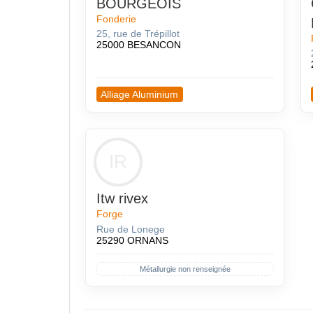
BOURGEOIS
Fonderie
25, rue de Trépillot
25000 BESANCON
Alliage Aluminium
IR
Itw rivex
Forge
Rue de Lonege
25290 ORNANS
Métallurgie non renseignée