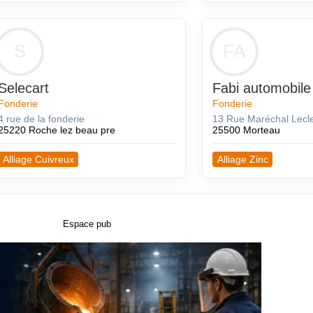
S
FA
Selecart
Fabi automobile
Fonderie
Fonderie
4 rue de la fonderie
13 Rue Maréchal Lecl
25220 Roche lez beau pre
25500 Morteau
Alliage Cuivreux
Alliage Zinc
Espace pub