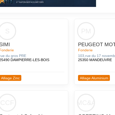
S
PM
SIMI
PEUGEOT MO
Fonderie
Fonderie
rue du gros PRE
103,rue du 17 novemb
25490 DAMPIERRE-LES-BOIS
25350 MANDEUVRE
Alliage Zinc
Alliage Aluminium
CCF
OMC&AC