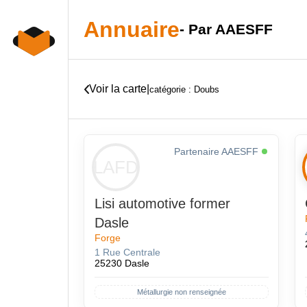
Skip
to
Annuaire
- Par AAESFF
content
Voir la carte
|
catégorie : Doubs
Partenaire AAESFF
LAFD
Lisi automotive former
Dasle
Forge
1 Rue Centrale
25230 Dasle
Métallurgie non renseignée