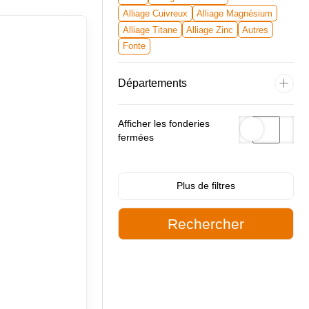
Alliage Cuivreux
Alliage Magnésium
Alliage Titane
Alliage Zinc
Autres
Fonte
Départements
Afficher les fonderies
fermées
Filtres complémentaires
Plus de filtres
Procéder de mise en forme
Certifications
Moyens de noyautage