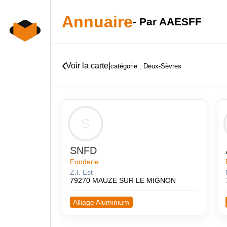
Skip
to
Annuaire
- Par AAESFF
content
Voir la carte
|
catégorie : Deux-Sèvres
S
SNFD
Fonderie
Z.I. Est
79270 MAUZE SUR LE MIGNON
Alliage Aluminium