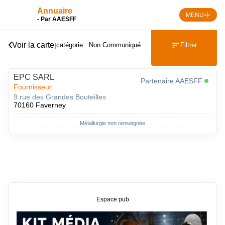
Skip
Annuaire
to
MENU
- Par AAESFF
content
Voir la carte
|
Filtrer
catégorie : Non Communiqué
EPC SARL
Partenaire AAESFF
Fournisseur
9 rue des Grandes Bouteilles
70160 Faverney
Métallurgie non renseignée
Espace pub