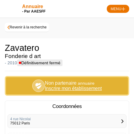
Skip
Annuaire
to
MENU
- Par AAESFF
content
Revenir à la recherche
Zavatero
Fonderie d art
- 2010
Définitivement fermé
Non partenaire
annuaire
Inscrire mon établissement
Coordonnées
4 rue Nicolai
75012 Paris