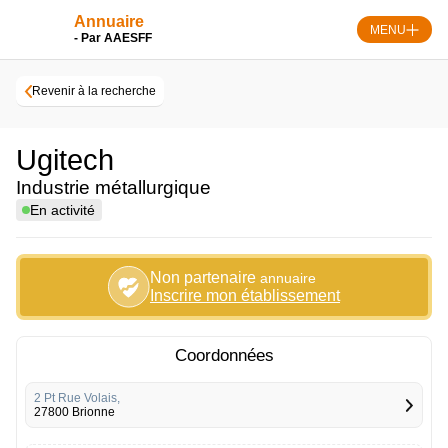
Skip
Annuaire
to
MENU
- Par AAESFF
content
Revenir à la recherche
Ugitech
Industrie métallurgique
En activité
Non partenaire
annuaire
Inscrire mon établissement
Coordonnées
2 Pt Rue Volais,
27800 Brionne