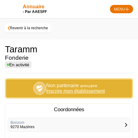
Skip
Annuaire
to
MENU
- Par AAESFF
content
Revenir à la recherche
Taramm
Fonderie
En activité
Non partenaire
annuaire
Inscrire mon établissement
Coordonnées
Bonzom
9270 Mazères