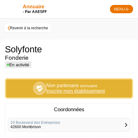
Skip
Annuaire
to
MENU
- Par AAESFF
content
Revenir à la recherche
Solyfonte
Fonderie
En activité
Non partenaire
annuaire
Inscrire mon établissement
Coordonnées
10 Boulevard des Entreprises
42600 Montbrison