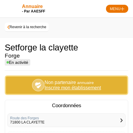
Skip
Annuaire
to
MENU
- Par AAESFF
content
Revenir à la recherche
Setforge la clayette
Forge
En activité
Non partenaire
annuaire
Inscrire mon établissement
Coordonnées
Route des Forges
71800 LA CLAYETTE