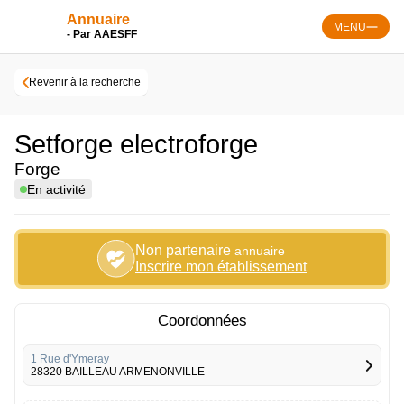
Skip
Annuaire
to
MENU
- Par AAESFF
content
Revenir à la recherche
Setforge electroforge
Forge
En activité
Non partenaire
annuaire
Inscrire mon établissement
Coordonnées
1 Rue d'Ymeray
28320 BAILLEAU ARMENONVILLE