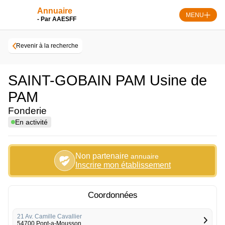
Skip
Annuaire
to
MENU
- Par AAESFF
content
Revenir à la recherche
SAINT-GOBAIN PAM Usine de
PAM
Fonderie
En activité
Non partenaire
annuaire
Inscrire mon établissement
Coordonnées
21 Av. Camille Cavallier
54700 Pont-a-Mousson