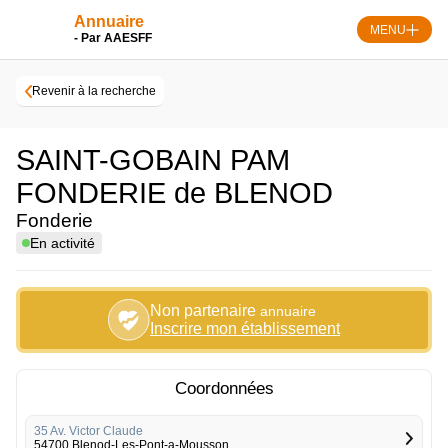
Skip
Annuaire
to
MENU
- Par AAESFF
content
Revenir à la recherche
SAINT-GOBAIN PAM
FONDERIE de BLENOD
Fonderie
En activité
Non partenaire
annuaire
Inscrire mon établissement
Coordonnées
35 Av. Victor Claude
54700 Blenod-Les-Pont-a-Mousson