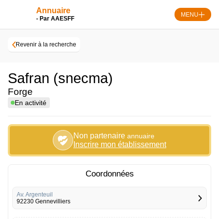
Skip
Annuaire
to
MENU
- Par AAESFF
content
Revenir à la recherche
Safran (snecma)
Forge
En activité
Non partenaire
annuaire
Inscrire mon établissement
Coordonnées
Av. Argenteuil
92230 Gennevilliers