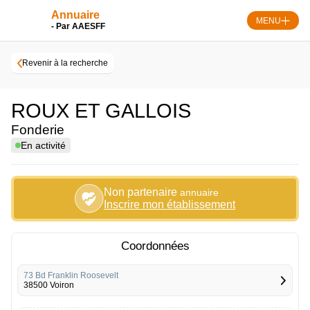
Skip
Panneau de gestion des cookies
Annuaire
to
MENU
- Par AAESFF
content
Revenir à la recherche
ROUX ET GALLOIS
Fonderie
En activité
Non partenaire
annuaire
Inscrire mon établissement
Coordonnées
73 Bd Franklin Roosevelt
38500 Voiron