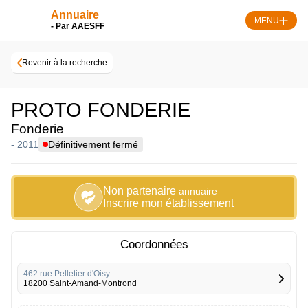
Skip
Panneau de gestion des cookies
Annuaire
to
MENU
- Par AAESFF
content
Revenir à la recherche
PROTO FONDERIE
Fonderie
- 2011
Définitivement fermé
Non partenaire
annuaire
Inscrire mon établissement
Coordonnées
462 rue Pelletier d'Oisy
18200 Saint-Amand-Montrond