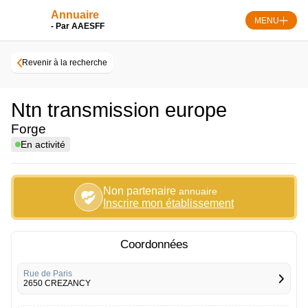
Skip
Panneau de gestion des cookies
Annuaire
to
MENU
- Par AAESFF
content
Revenir à la recherche
Ntn transmission europe
Forge
En activité
Non partenaire
annuaire
Inscrire mon établissement
Coordonnées
Rue de Paris
2650 CREZANCY