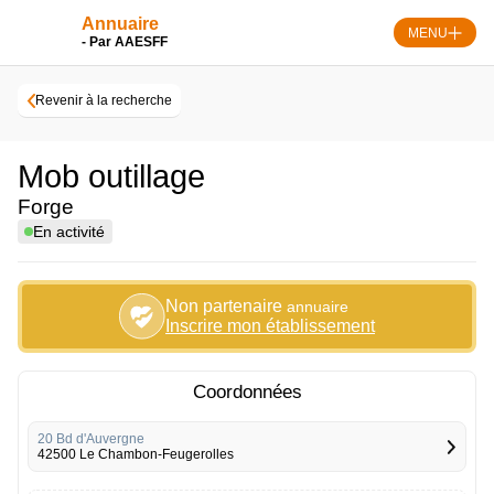
Skip
Annuaire
to
MENU
- Par AAESFF
content
Revenir à la recherche
Mob outillage
Forge
En activité
Non partenaire
annuaire
Inscrire mon établissement
Coordonnées
20 Bd d'Auvergne
42500 Le Chambon-Feugerolles