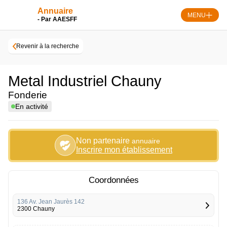
Skip
Annuaire
to
MENU
- Par AAESFF
content
Revenir à la recherche
Metal Industriel Chauny
Fonderie
En activité
Non partenaire
annuaire
Inscrire mon établissement
Coordonnées
136 Av. Jean Jaurès 142
2300 Chauny