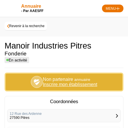
Skip
Annuaire
to
MENU
- Par AAESFF
content
Revenir à la recherche
Manoir Industries Pitres
Fonderie
En activité
Non partenaire
annuaire
Inscrire mon établissement
Coordonnées
12 Rue des Ardenne
27590 Pitres