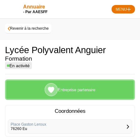
Skip
Annuaire
to
MENU
- Par AAESFF
content
Revenir à la recherche
Lycée Polyvalent Anguier
Formation
En activité
Entreprise partenaire
Coordonnées
Place Gaston Leroux
76260 Eu