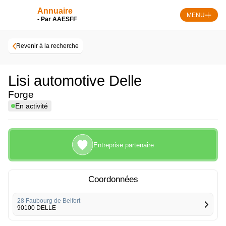
Skip
Panneau de gestion des cookies
Annuaire
to
MENU
- Par AAESFF
content
Revenir à la recherche
Lisi automotive Delle
Forge
En activité
Entreprise partenaire
Coordonnées
28 Faubourg de Belfort
90100 DELLE