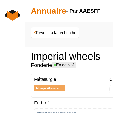
Skip
to
Annuaire
- Par AAESFF
content
Revenir à la recherche
Imperial wheels
Fonderie
En activité
Métallurgie
C
Alliage Aluminium
En bref