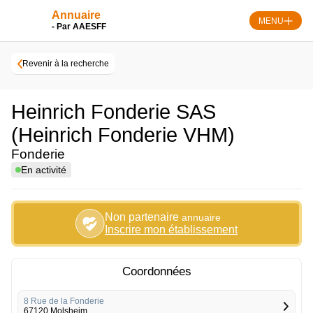
Skip
Annuaire
to
MENU
- Par AAESFF
content
Revenir à la recherche
Heinrich Fonderie SAS
(Heinrich Fonderie VHM)
Fonderie
En activité
Non partenaire
annuaire
Inscrire mon établissement
Coordonnées
8 Rue de la Fonderie
67120 Molsheim