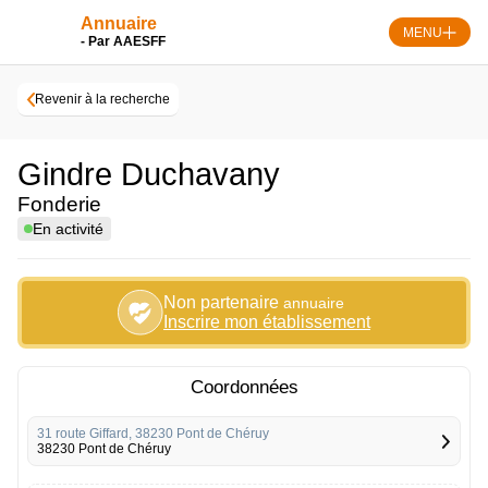
Skip
Annuaire
to
MENU
- Par AAESFF
content
Revenir à la recherche
Gindre Duchavany
Fonderie
En activité
Non partenaire
annuaire
Inscrire mon établissement
Coordonnées
31 route Giffard, 38230 Pont de Chéruy
38230 Pont de Chéruy