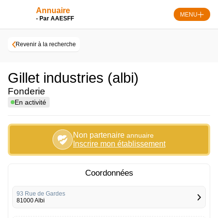
Skip
Annuaire
to
MENU
- Par AAESFF
content
Revenir à la recherche
Gillet industries (albi)
Fonderie
En activité
Non partenaire
annuaire
Inscrire mon établissement
Coordonnées
93 Rue de Gardes
81000 Albi