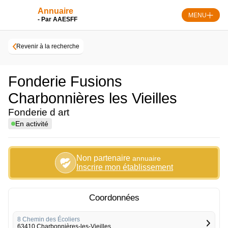
Skip
Annuaire
to
MENU
- Par AAESFF
content
Revenir à la recherche
Fonderie Fusions
Charbonnières les Vieilles
Fonderie d art
En activité
Non partenaire
annuaire
Inscrire mon établissement
Coordonnées
8 Chemin des Écoliers
63410 Charbonnières-les-Vieilles