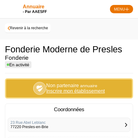
Skip
Annuaire
to
MENU
- Par AAESFF
content
Revenir à la recherche
Fonderie Moderne de Presles
Fonderie
En activité
Non partenaire
annuaire
Inscrire mon établissement
Coordonnées
23 Rue Abel Leblanc
77220 Presles-en-Brie