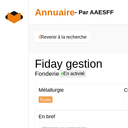
Skip
to
Annuaire
- Par AAESFF
content
Revenir à la recherche
Fiday gestion
Fonderie
En activité
Métallurgie
C
Fonte
En bref