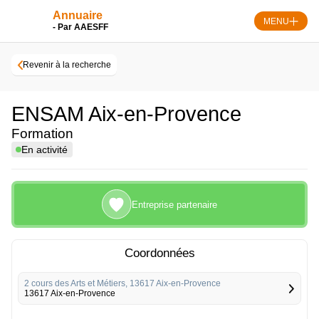
Skip
Annuaire
to
MENU
- Par AAESFF
content
Revenir à la recherche
ENSAM Aix-en-Provence
Formation
En activité
Entreprise partenaire
Coordonnées
2 cours des Arts et Métiers, 13617 Aix-en-Provence
13617 Aix-en-Provence