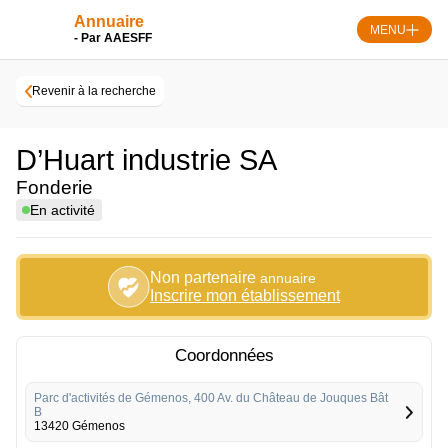
Skip
Annuaire
to
MENU
- Par AAESFF
content
Revenir à la recherche
D’Huart industrie SA
Fonderie
En activité
Non partenaire
annuaire
Inscrire mon établissement
Coordonnées
Parc d'activités de Gémenos, 400 Av. du Château de Jouques Bât
B
13420 Gémenos