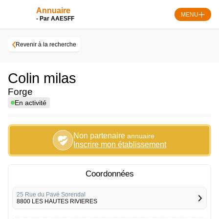
Skip
Annuaire
to
MENU
- Par AAESFF
content
Revenir à la recherche
Colin milas
Forge
En activité
Non partenaire
annuaire
Inscrire mon établissement
Coordonnées
25 Rue du Pavé Sorendal
8800 LES HAUTES RIVIERES