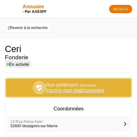
Skip
Annuaire
to
MENU
- Par AAESFF
content
Revenir à la recherche
Ceri
Fonderie
En activité
Non partenaire
annuaire
Inscrire mon établissement
Coordonnées
13 Rue Pierre Avier
52800 Vesaignes-sur-Marne