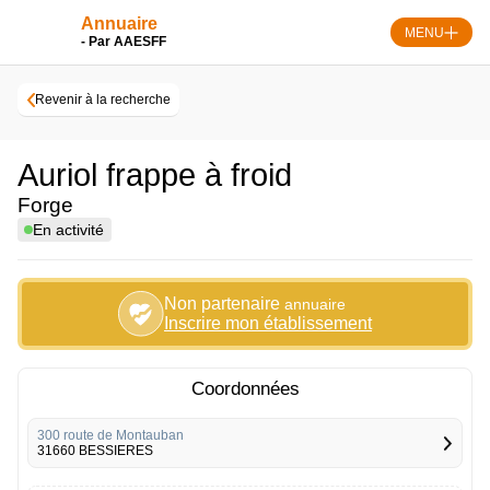
Skip
Annuaire
to
MENU
- Par AAESFF
content
Revenir à la recherche
Auriol frappe à froid
Forge
En activité
Non partenaire
annuaire
Inscrire mon établissement
Coordonnées
300 route de Montauban
31660 BESSIERES