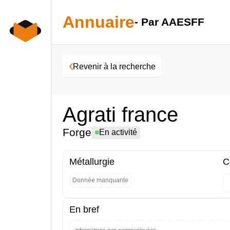
Skip
to
Annuaire
- Par AAESFF
content
Revenir à la recherche
Agrati france
Forge
En activité
Métallurgie
C
Donnée manquante
En bref